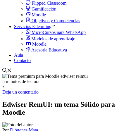
Flipped Classroom
Gamificación
Moodle
Objetivos y Competencias
Servicios E-learning
MicroCursos para WhatsApp
Modelos de aprendizaje
Moodle
Asesoría Educativa
Aula
Contacto
5 minutos de lectura
•
Deja un comentario
Edwiser RemUI: un tema Sólido para
Moodle
Por
Diógenes Mata